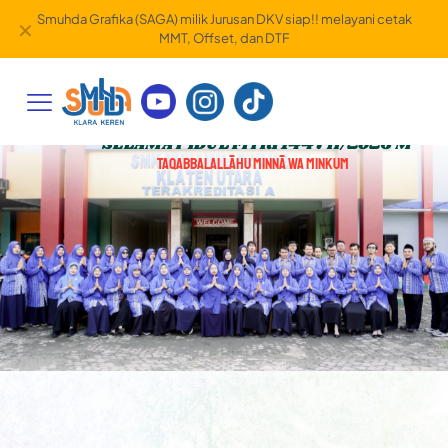
Smart Studio milik Jurusan DKV siap!! melayani dokumentasi
✕
video maupun foto
MPLS 2025
SA PENGENALAN LINGKUNGAN SEKOLAH