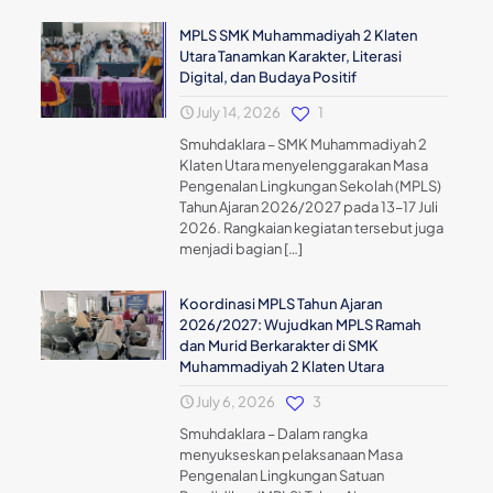
MPLS SMK Muhammadiyah 2 Klaten
Utara Tanamkan Karakter, Literasi
Digital, dan Budaya Positif
July 14, 2026
1
Smuhdaklara – SMK Muhammadiyah 2
Klaten Utara menyelenggarakan Masa
Pengenalan Lingkungan Sekolah (MPLS)
Tahun Ajaran 2026/2027 pada 13–17 Juli
2026. Rangkaian kegiatan tersebut juga
menjadi bagian
[…]
Koordinasi MPLS Tahun Ajaran
2026/2027: Wujudkan MPLS Ramah
dan Murid Berkarakter di SMK
Muhammadiyah 2 Klaten Utara
July 6, 2026
3
Smuhdaklara – Dalam rangka
menyukseskan pelaksanaan Masa
Pengenalan Lingkungan Satuan