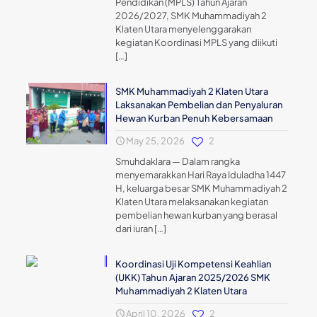
Pendidikan (MPLS) Tahun Ajaran
2026/2027, SMK Muhammadiyah 2
Klaten Utara menyelenggarakan
kegiatan Koordinasi MPLS yang diikuti
[…]
SMK Muhammadiyah 2 Klaten Utara
Laksanakan Pembelian dan Penyaluran
Hewan Kurban Penuh Kebersamaan
May 25, 2026
2
Smuhdaklara — Dalam rangka
menyemarakkan Hari Raya Iduladha 1447
H, keluarga besar SMK Muhammadiyah 2
Klaten Utara melaksanakan kegiatan
pembelian hewan kurban yang berasal
dari iuran
[…]
Koordinasi Uji Kompetensi Keahlian
(UKK) Tahun Ajaran 2025/2026 SMK
Muhammadiyah 2 Klaten Utara
April 10, 2026
2