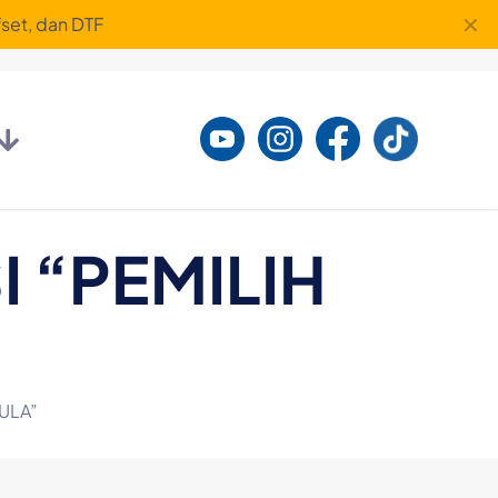
✕
set, dan DTF
I “PEMILIH
ULA”