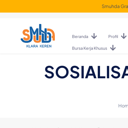
Smuhda Graf
Beranda
Profil
Bursa Kerja Khusus
SOSIALISA
Ho