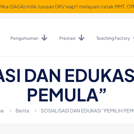
ika (SAGA) milik Jurusan DKV siap!! melayani cetak MMT, Off
Pengumuman
Prestasi
Teaching Factory
SI DAN EDUKAS
PEMULA”
me
Berita
SOSIALISASI DAN EDUKASI “PEMILIH PEM