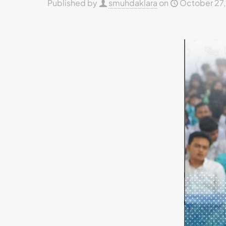
Published by
smuhdaklara
on
October 27