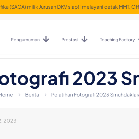
ika (SAGA) milik Jurusan DKV siap!! melayani cetak MMT, Off
Pengumuman
Prestasi
Teaching Factory
Fotografi 2023 
Home
Berita
Pelatihan Fotografi 2023 Smuhdaklar
, 2023