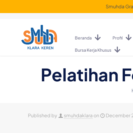
Smuhda Graf
Beranda
Profil
Bursa Kerja Khusus
Pelatihan 
Published by
smuhdaklara
on
December 2