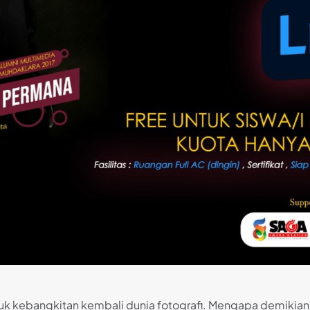
tuk kebangkitan kembali dunia fotografi. Mengapa demikian