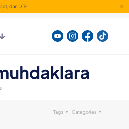
✕
set, dan DTF
Smuhdaklara
a
Tags
Categories