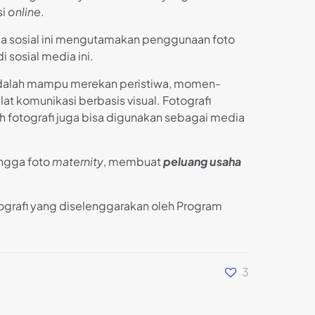
si
online
.
 sosial ini mengutamakan penggunaan foto
sosial media ini.
a adalah mampu merekan peristiwa, momen-
t komunikasi berbasis visual. Fotografi
ah fotografi juga bisa digunakan sebagai media
hingga foto
maternity
, membuat
peluang usaha
tografi yang diselenggarakan oleh Program
3