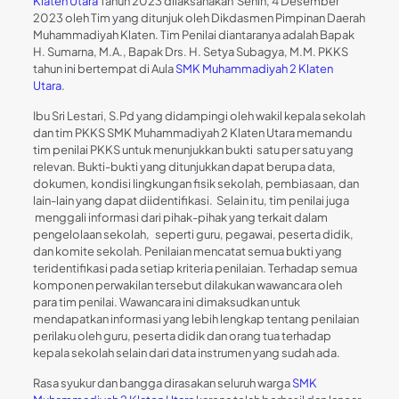
Klaten Utara
Tahun 2023 dilaksanakan Senin, 4 Desember
2023 oleh Tim yang ditunjuk oleh Dikdasmen Pimpinan Daerah
Muhammadiyah Klaten. Tim Penilai diantaranya adalah Bapak
H. Sumarna, M.A., Bapak Drs. H. Setya Subagya, M.M. PKKS
tahun ini bertempat di Aula
SMK Muhammadiyah 2 Klaten
Utara
.
Ibu Sri Lestari, S.Pd yang didampingi oleh wakil kepala sekolah
dan tim PKKS SMK Muhammadiyah 2 Klaten Utara memandu
tim penilai PKKS untuk menunjukkan bukti satu per satu yang
relevan. Bukti-bukti yang ditunjukkan dapat berupa data,
dokumen, kondisi lingkungan fisik sekolah, pembiasaan, dan
lain-lain yang dapat diidentifikasi. Selain itu, tim penilai juga
menggali informasi dari pihak-pihak yang terkait dalam
pengelolaan sekolah, seperti guru, pegawai, peserta didik,
dan komite sekolah. Penilaian mencatat semua bukti yang
teridentifikasi pada setiap kriteria penilaian. Terhadap semua
komponen perwakilan tersebut dilakukan wawancara oleh
para tim penilai. Wawancara ini dimaksudkan untuk
mendapatkan informasi yang lebih lengkap tentang penilaian
perilaku oleh guru, peserta didik dan orang tua terhadap
kepala sekolah selain dari data instrumen yang sudah ada.
Rasa syukur dan bangga dirasakan seluruh warga
SMK