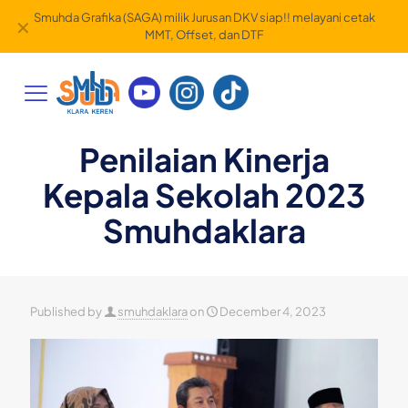
Smuhda Grafika (SAGA) milik Jurusan DKV siap!! melayani cetak
✕
MMT, Offset, dan DTF
Penilaian Kinerja
Kepala Sekolah 2023
Smuhdaklara
Published by
smuhdaklara
on
December 4, 2023