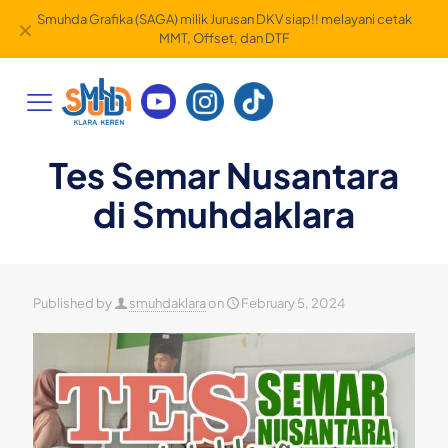
Smuhda Grafika (SAGA) milik Jurusan DKV siap!! melayani cetak
✕
MMT, Offset, dan DTF
Tes Semar Nusantara
di Smuhdaklara
Published by
smuhdaklara
on
February 5, 2024