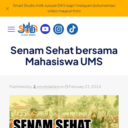
Smart Studio milik Jurusan DKV siap!! melayani dokumentasi
✕
video maupun foto
Senam Sehat bersama
Mahasiswa UMS
Published by
smuhdaklara
on
February 23, 2024