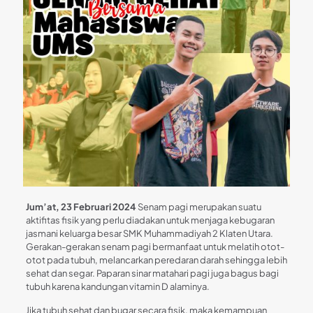
Jum’at, 23 Februari 2024
Senam pagi merupakan suatu
aktifitas fisik yang perlu diadakan untuk menjaga kebugaran
jasmani keluarga besar SMK Muhammadiyah 2 Klaten Utara.
Gerakan-gerakan senam pagi bermanfaat untuk melatih otot-
otot pada tubuh, melancarkan peredaran darah sehingga lebih
sehat dan segar. Paparan sinar matahari pagi juga bagus bagi
tubuh karena kandungan vitamin D alaminya.
Jika tubuh sehat dan bugar secara fisik, maka kemampuan