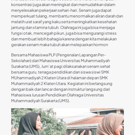
konsentrasi juga akan meningkat dan memudahkan dalam
menyelesaikan pekerjaan sehari-hari. Senam juga dapat
memperkuat tulang, membantu menormalkan aliran darah dan
melatih urat saraf yang kaku serta meningkatkan kesehatan
jantung dan stamina tubuh. Olahraga ini juga bisa menjaga
fungsi otak, mencegah pikun, juga bisa mengurangi stress
dan membuat lebih bahagia karena dengan kita melakukan
gerakan senam maka tubuh akan melepaskan hormon
Bersama Mahasiswa PLP (Pengenalan Lapangan Per-
Sekolahan) dari Mahasiswa Universitas Muhammadiyah
Surakarta (UMS), Jum’at pagi dilaksanakan senam sehat
bersama guru, tenaga pendidikan dan siswa siswi SMK
MUhammadiyah 2 Klaten Utara di halaman depan SMK
Muhammadiyah 2 Klaten Utara. Kegiatan ini berlangsung
dengan baik dan lancar dengan instruktur langsung dari
Mahasiswa Jurusan Pendidikan Olahraga Universitas
Muhammadiyah Surakarta (UMS).