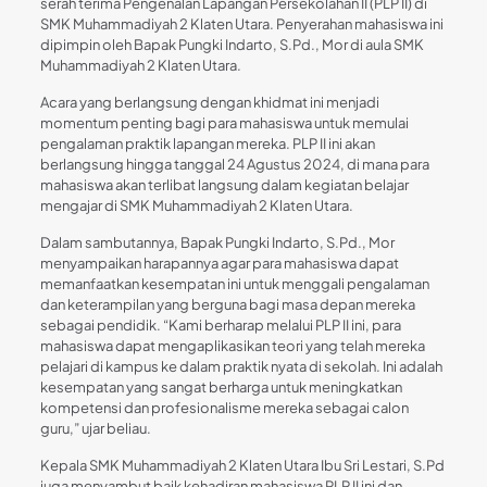
serah terima Pengenalan Lapangan Persekolahan II (PLP II) di
SMK Muhammadiyah 2 Klaten Utara. Penyerahan mahasiswa ini
dipimpin oleh Bapak Pungki Indarto, S.Pd., Mor di aula SMK
Muhammadiyah 2 Klaten Utara.
Acara yang berlangsung dengan khidmat ini menjadi
momentum penting bagi para mahasiswa untuk memulai
pengalaman praktik lapangan mereka. PLP II ini akan
berlangsung hingga tanggal 24 Agustus 2024, di mana para
mahasiswa akan terlibat langsung dalam kegiatan belajar
mengajar di SMK Muhammadiyah 2 Klaten Utara.
Dalam sambutannya, Bapak Pungki Indarto, S.Pd., Mor
menyampaikan harapannya agar para mahasiswa dapat
memanfaatkan kesempatan ini untuk menggali pengalaman
dan keterampilan yang berguna bagi masa depan mereka
sebagai pendidik. “Kami berharap melalui PLP II ini, para
mahasiswa dapat mengaplikasikan teori yang telah mereka
pelajari di kampus ke dalam praktik nyata di sekolah. Ini adalah
kesempatan yang sangat berharga untuk meningkatkan
kompetensi dan profesionalisme mereka sebagai calon
guru,” ujar beliau.
Kepala SMK Muhammadiyah 2 Klaten Utara Ibu Sri Lestari, S.Pd
juga menyambut baik kehadiran mahasiswa PLP II ini dan