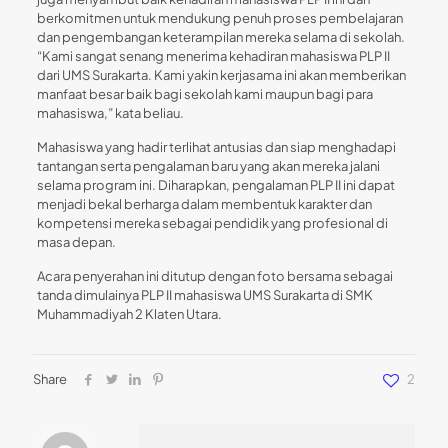
berkomitmen untuk mendukung penuh proses pembelajaran
dan pengembangan keterampilan mereka selama di sekolah.
“Kami sangat senang menerima kehadiran mahasiswa PLP II
dari UMS Surakarta. Kami yakin kerjasama ini akan memberikan
manfaat besar baik bagi sekolah kami maupun bagi para
mahasiswa,” kata beliau.
Mahasiswa yang hadir terlihat antusias dan siap menghadapi
tantangan serta pengalaman baru yang akan mereka jalani
selama program ini. Diharapkan, pengalaman PLP II ini dapat
menjadi bekal berharga dalam membentuk karakter dan
kompetensi mereka sebagai pendidik yang profesional di
masa depan.
Acara penyerahan ini ditutup dengan foto bersama sebagai
tanda dimulainya PLP II mahasiswa UMS Surakarta di SMK
Muhammadiyah 2 Klaten Utara.
Share
2