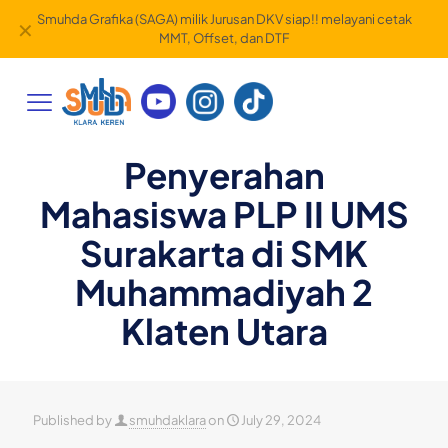
Smart Studio milik Jurusan DKV siap!! melayani dokumentasi
✕
video maupun foto
Penyerahan
Mahasiswa PLP II UMS
Surakarta di SMK
Muhammadiyah 2
Klaten Utara
Published by
smuhdaklara
on
July 29, 2024