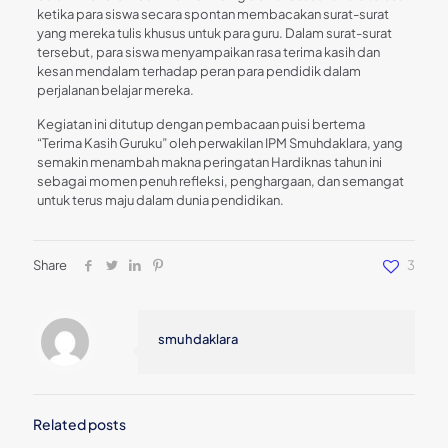
ketika para siswa secara spontan membacakan surat-surat
yang mereka tulis khusus untuk para guru. Dalam surat-surat
tersebut, para siswa menyampaikan rasa terima kasih dan
kesan mendalam terhadap peran para pendidik dalam
perjalanan belajar mereka.
Kegiatan ini ditutup dengan pembacaan puisi bertema
“Terima Kasih Guruku” oleh perwakilan IPM Smuhdaklara, yang
semakin menambah makna peringatan Hardiknas tahun ini
sebagai momen penuh refleksi, penghargaan, dan semangat
untuk terus maju dalam dunia pendidikan.
Share
3
smuhdaklara
Related posts