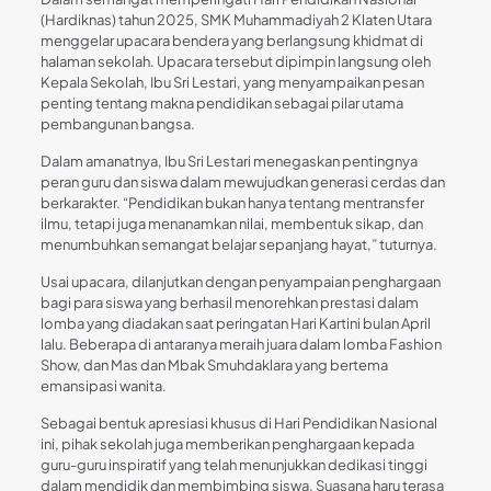
(Hardiknas) tahun 2025, SMK Muhammadiyah 2 Klaten Utara
menggelar upacara bendera yang berlangsung khidmat di
halaman sekolah. Upacara tersebut dipimpin langsung oleh
Kepala Sekolah, Ibu Sri Lestari, yang menyampaikan pesan
penting tentang makna pendidikan sebagai pilar utama
pembangunan bangsa.
Dalam amanatnya, Ibu Sri Lestari menegaskan pentingnya
peran guru dan siswa dalam mewujudkan generasi cerdas dan
berkarakter. “Pendidikan bukan hanya tentang mentransfer
ilmu, tetapi juga menanamkan nilai, membentuk sikap, dan
menumbuhkan semangat belajar sepanjang hayat,” tuturnya.
Usai upacara, dilanjutkan dengan penyampaian penghargaan
bagi para siswa yang berhasil menorehkan prestasi dalam
lomba yang diadakan saat peringatan Hari Kartini bulan April
lalu. Beberapa di antaranya meraih juara dalam lomba Fashion
Show, dan Mas dan Mbak Smuhdaklara yang bertema
emansipasi wanita.
Sebagai bentuk apresiasi khusus di Hari Pendidikan Nasional
ini, pihak sekolah juga memberikan penghargaan kepada
guru-guru inspiratif yang telah menunjukkan dedikasi tinggi
dalam mendidik dan membimbing siswa. Suasana haru terasa