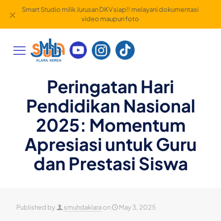
Smart Studio milik Jurusan DKV siap!! melayani dokumentasi
✕
video maupun foto
Peringatan Hari
Pendidikan Nasional
2025: Momentum
Apresiasi untuk Guru
dan Prestasi Siswa
Published by
smuhdaklara
on
May 3, 2025