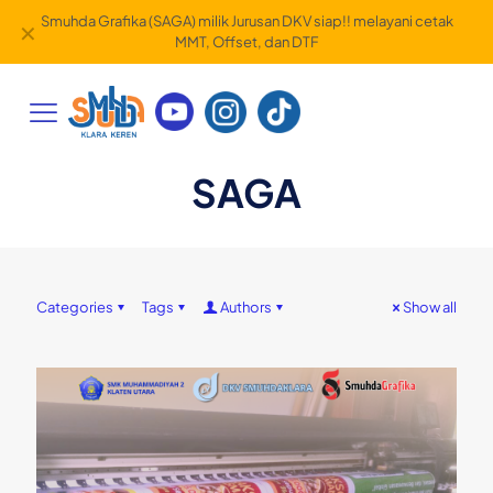
Smuhda Grafika (SAGA) milik Jurusan DKV siap!! melayani cetak
✕
MMT, Offset, dan DTF
SAGA
Categories
Tags
Authors
Show all