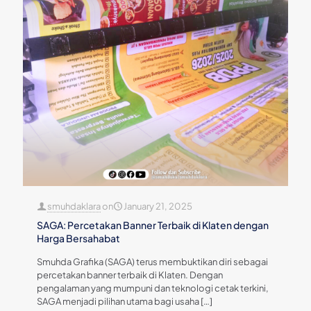
smuhdaklara
on
January 21, 2025
SAGA: Percetakan Banner Terbaik di Klaten dengan
Harga Bersahabat
Smuhda Grafika (SAGA) terus membuktikan diri sebagai
percetakan banner terbaik di Klaten. Dengan
pengalaman yang mumpuni dan teknologi cetak terkini,
SAGA menjadi pilihan utama bagi usaha
[…]