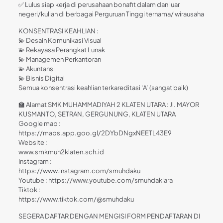
✅ Lulus siap kerja di perusahaan bonafit dalam dan luar
negeri/kuliah di berbagai Perguruan Tinggi ternama/ wirausaha
KONSENTRASI KEAHLIAN :
💫 Desain Komunikasi Visual
💫 Rekayasa Perangkat Lunak
💫 Managemen Perkantoran
💫 Akuntansi
💫 Bisnis Digital
Semua konsentrasi keahlian terkareditasi ‘A’ (sangat baik)
🏫 Alamat SMK MUHAMMADIYAH 2 KLATEN UTARA : Jl. MAYOR
KUSMANTO, SETRAN, GERGUNUNG, KLATEN UTARA
Google map :
https://maps.app.goo.gl/2DYbDNgxNEETL43E9
Website :
www.smkmuh2klaten.sch.id
Instagram :
https://www.instagram.com/smuhdaku
Youtube : https://www.youtube.com/smuhdaklara
Tiktok :
https://www.tiktok.com/@smuhdaku
SEGERA DAFTAR DENGAN MENGISI FORM PENDAFTARAN DI