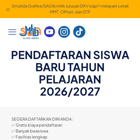
Smuhda Grafika (SAGA) milik Jurusan DKV siap!! melayani cetak
✕
MMT, Offset, dan DTF
PENDAFTARAN SISWA
BARU TAHUN
PELAJARAN
2026/2027
SEGERA DAFTARKAN DIRI ANDA :
✅ Gratis biaya pendaftaran
✅ Banyak beasiswa
✅ Fasilitas lengkap