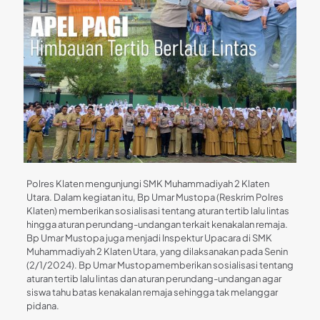
Polres Klaten mengunjungi SMK Muhammadiyah 2 Klaten
Utara. Dalam kegiatan itu, Bp Umar Mustopa (Reskrim Polres
Klaten) memberikan sosialisasi tentang aturan tertib lalu lintas
hingga aturan perundang-undangan terkait kenakalan remaja.
Bp Umar Mustopa juga menjadi Inspektur Upacara di SMK
Muhammadiyah 2 Klaten Utara, yang dilaksanakan pada Senin
(2/1/2024). Bp Umar Mustopamemberikan sosialisasi tentang
aturan tertib lalu lintas dan aturan perundang-undangan agar
siswa tahu batas kenakalan remaja sehingga tak melanggar
pidana.