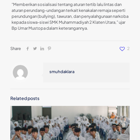
“Memberikan sosialisasi tentang aturan tertib lalu lintas dan
aturan perundang-undangan terkait kenakalan remaja seperti
perundungan (bullying), tawuran, dan penyalahgunaan narkoba
kepada siswa-siswi SMK Muhammadiyah 2 Klaten Utara,” ujar
Bp Umar Mustopa dalam keterangannya.
Share
2
smuhdaklara
Related posts