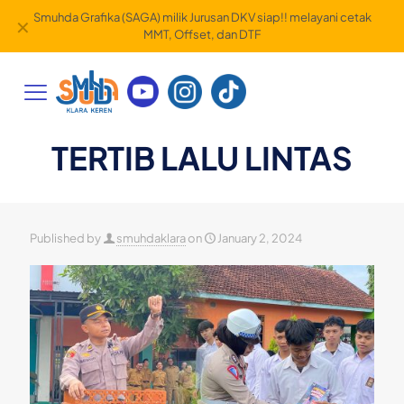
Smuhda Grafika (SAGA) milik Jurusan DKV siap!! melayani cetak
✕
MMT, Offset, dan DTF
TERTIB LALU LINTAS
Published by
smuhdaklara
on
January 2, 2024