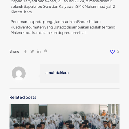
Bapak Hariyadi pada Ahad, 21 Januari 2024, dimana dihadiri
seluruh Bapak/Ibu Guru dan Karyawan SMK Muhammadiyah 2
Klaten Utara.
Penceramah pada pengajian ini adalah Bapak Ustadz
Kusdiyanto, materi yang Ustadz disampaikan adalah tentang
Makna kebaikan dalam kehidupan sehari hari.
Share
2
smuhdaklara
Related posts