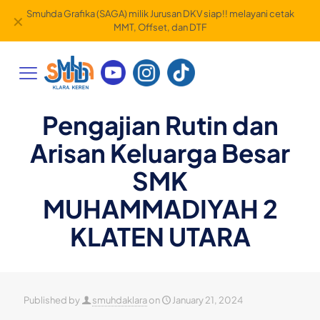
Smuhda Grafika (SAGA) milik Jurusan DKV siap!! melayani cetak
✕
MMT, Offset, dan DTF
Pengajian Rutin dan
Arisan Keluarga Besar
SMK
MUHAMMADIYAH 2
KLATEN UTARA
Published by
smuhdaklara
on
January 21, 2024