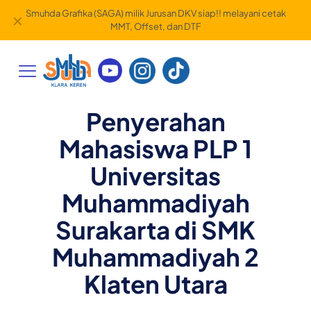
Smuhda Grafika (SAGA) milik Jurusan DKV siap!! melayani cetak
✕
MMT, Offset, dan DTF
Penyerahan
Mahasiswa PLP 1
Universitas
Muhammadiyah
Surakarta di SMK
Muhammadiyah 2
Klaten Utara