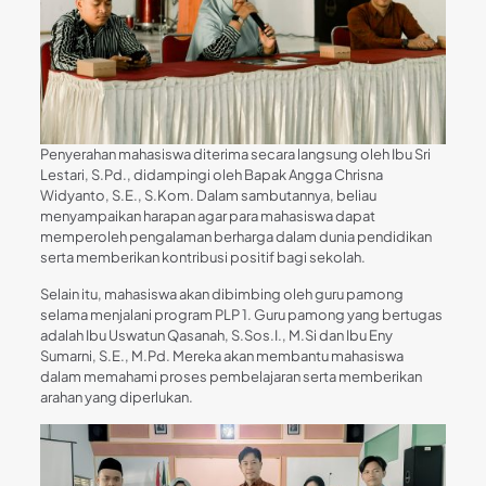
Penyerahan mahasiswa diterima secara langsung oleh Ibu Sri
Lestari, S.Pd., didampingi oleh Bapak Angga Chrisna
Widyanto, S.E., S.Kom. Dalam sambutannya, beliau
menyampaikan harapan agar para mahasiswa dapat
memperoleh pengalaman berharga dalam dunia pendidikan
serta memberikan kontribusi positif bagi sekolah.
Selain itu, mahasiswa akan dibimbing oleh guru pamong
selama menjalani program PLP 1. Guru pamong yang bertugas
adalah Ibu Uswatun Qasanah, S.Sos.I., M.Si dan Ibu Eny
Sumarni, S.E., M.Pd. Mereka akan membantu mahasiswa
dalam memahami proses pembelajaran serta memberikan
arahan yang diperlukan.