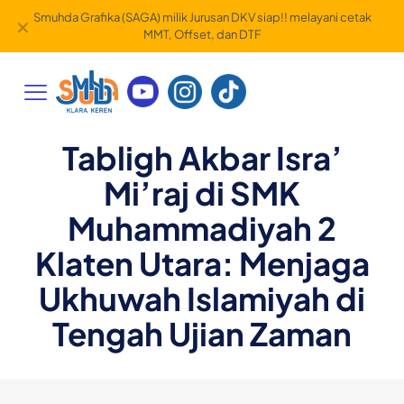
Smuhda Grafika (SAGA) milik Jurusan DKV siap!! melayani cetak
✕
MMT, Offset, dan DTF
Tabligh Akbar Isra’
Mi’raj di SMK
Muhammadiyah 2
Klaten Utara: Menjaga
Ukhuwah Islamiyah di
Tengah Ujian Zaman