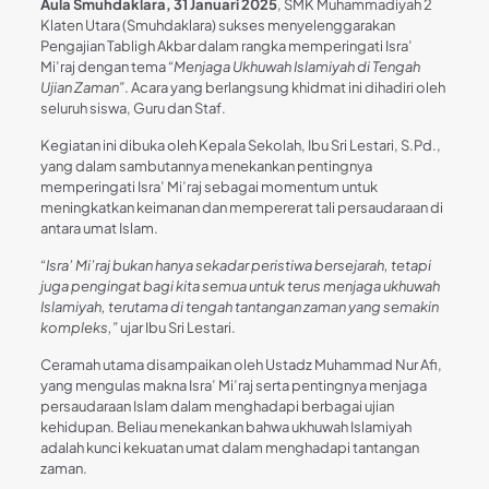
Aula Smuhdaklara, 31 Januari 2025
, SMK Muhammadiyah 2
Klaten Utara (Smuhdaklara) sukses menyelenggarakan
Pengajian Tabligh Akbar dalam rangka memperingati Isra’
Mi’raj dengan tema
“Menjaga Ukhuwah Islamiyah di Tengah
Ujian Zaman”
. Acara yang berlangsung khidmat ini dihadiri oleh
seluruh siswa, Guru dan Staf.
Kegiatan ini dibuka oleh Kepala Sekolah, Ibu Sri Lestari, S.Pd.,
yang dalam sambutannya menekankan pentingnya
memperingati Isra’ Mi’raj sebagai momentum untuk
meningkatkan keimanan dan mempererat tali persaudaraan di
antara umat Islam.
“Isra’ Mi’raj bukan hanya sekadar peristiwa bersejarah, tetapi
juga pengingat bagi kita semua untuk terus menjaga ukhuwah
Islamiyah, terutama di tengah tantangan zaman yang semakin
kompleks,”
ujar Ibu Sri Lestari.
Ceramah utama disampaikan oleh Ustadz Muhammad Nur Afi,
yang mengulas makna Isra’ Mi’raj serta pentingnya menjaga
persaudaraan Islam dalam menghadapi berbagai ujian
kehidupan. Beliau menekankan bahwa ukhuwah Islamiyah
adalah kunci kekuatan umat dalam menghadapi tantangan
zaman.