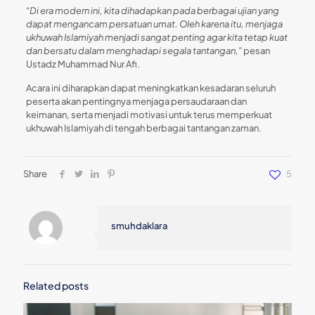
“Di era modern ini, kita dihadapkan pada berbagai ujian yang
dapat mengancam persatuan umat. Oleh karena itu, menjaga
ukhuwah Islamiyah menjadi sangat penting agar kita tetap kuat
dan bersatu dalam menghadapi segala tantangan,”
pesan
Ustadz Muhammad Nur Afi.
Acara ini diharapkan dapat meningkatkan kesadaran seluruh
peserta akan pentingnya menjaga persaudaraan dan
keimanan, serta menjadi motivasi untuk terus memperkuat
ukhuwah Islamiyah di tengah berbagai tantangan zaman.
Share
5
smuhdaklara
Related posts