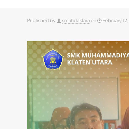
Published by
smuhdaklara
on
February 12