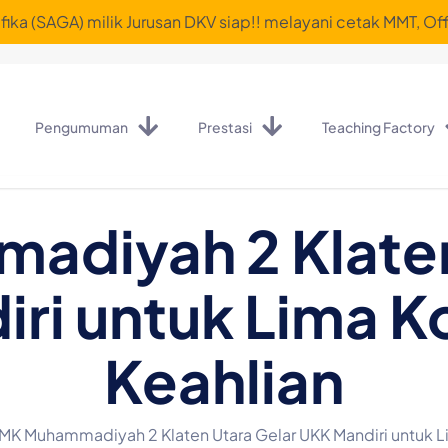
ika (SAGA) milik Jurusan DKV siap!! melayani cetak MMT, Off
Pengumuman
Prestasi
Teaching Factory
diyah 2 Klaten
ri untuk Lima K
Keahlian
MK Muhammadiyah 2 Klaten Utara Gelar UKK Mandiri untuk Li