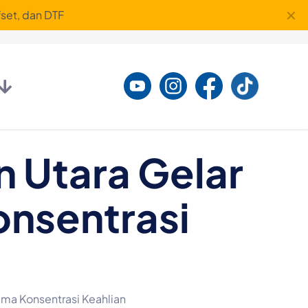
✕
set, dan DTF
 Utara Gelar
onsentrasi
ma Konsentrasi Keahlian