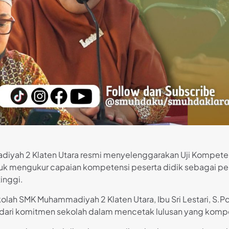
yah 2 Klaten Utara resmi menyelenggarakan Uji Kompetensi
 untuk mengukur capaian kompetensi peserta didik sebagai 
inggi.
olah SMK Muhammadiyah 2 Klaten Utara, Ibu Sri Lestari, 
ari komitmen sekolah dalam mencetak lulusan yang kompete