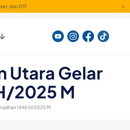
✕
set, dan DTF
 Utara Gelar
H/2025 M
amadhan 1446 H/2025 M