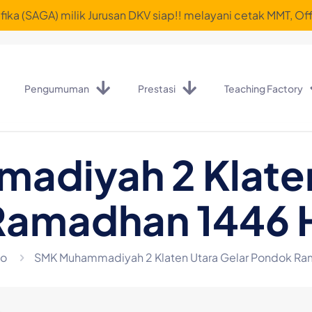
ika (SAGA) milik Jurusan DKV siap!! melayani cetak MMT, Off
Pengumuman
Prestasi
Teaching Factory
diyah 2 Klaten
Ramadhan 1446 
io
SMK Muhammadiyah 2 Klaten Utara Gelar Pondok R