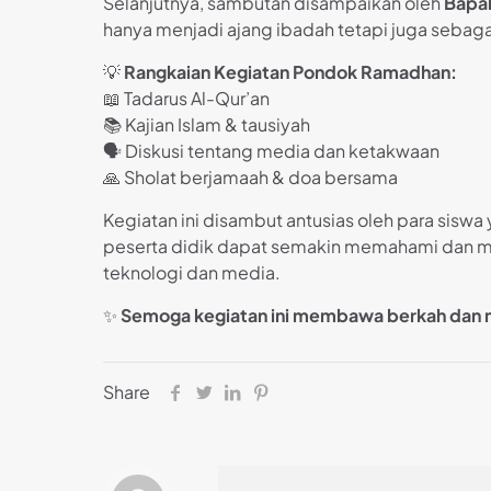
Selanjutnya, sambutan disampaikan oleh
Bapak
hanya menjadi ajang ibadah tetapi juga sebag
💡
Rangkaian Kegiatan Pondok Ramadhan:
📖 Tadarus Al-Qur’an
📚 Kajian Islam & tausiyah
🗣️ Diskusi tentang media dan ketakwaan
🙏 Sholat berjamaah & doa bersama
Kegiatan ini disambut antusias oleh para sis
peserta didik dapat semakin memahami dan m
teknologi dan media.
✨
Semoga kegiatan ini membawa berkah dan m
Share