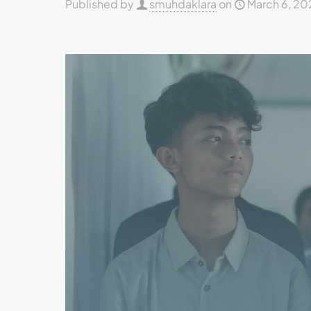
Published by
smuhdaklara
on
March 6, 20