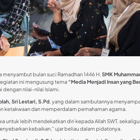
ka menyambut bulan suci Ramadhan 1446 H,
SMK Muhammadi
 Kegiatan ini mengusung tema
“Media Menjadi Insan yang B
engan nilai-nilai Islami.
lah, Sri Lestari, S.Pd
, yang dalam sambutannya menyampa
an ketakwaan dan memperdalam pemahaman agama.
swa untuk lebih mendekatkan diri kepada Allah SWT, seka
enyebarkan kebaikan,” ujar beliau dalam pidatonya.