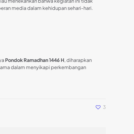
iau menekankan bahwa kegiatan ini tidak
eran media dalam kehidupan sehari-hari.
nya
Pondok Ramadhan 1446 H
, diharapkan
rutama dalam menyikapi perkembangan
3